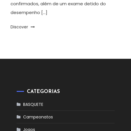
confirmados, além de um exame detido do
desempenho […]
Discover
CATEGORIAS
BASQUETE
Campeonatos
Jogos