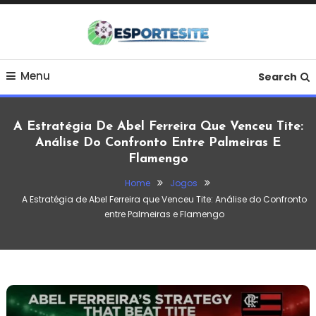
Skip
To
Content
O EsporteSite reúne notícias, resultados, análises e
EsporteSite – Notícias,
Menu
curiosidades sobre futebol e outros esportes, com
Search
conteúdo atualizado e informativo.
Resultados e
A Estratégia De Abel Ferreira Que Venceu Tite:
Informações do
Análise Do Confronto Entre Palmeiras E
Flamengo
Mundo dos Esportes
Home
Jogos
A Estratégia de Abel Ferreira que Venceu Tite: Análise do Confronto
entre Palmeiras e Flamengo