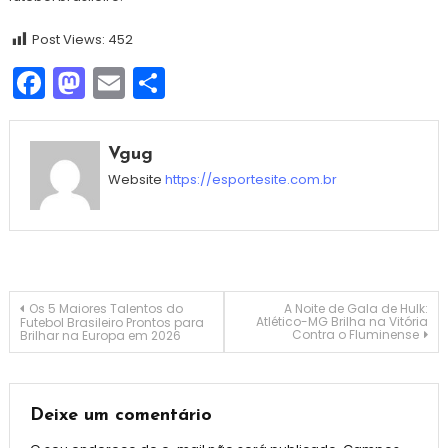
Post Views:
452
Facebook
Mastodon
Email
Share
Vgug
Website
https://esportesite.com.br
Navegação
Os 5 Maiores Talentos do
A Noite de Gala de Hulk:
Atlético-MG Brilha na Vitória
Futebol Brasileiro Prontos para
Contra o Fluminense
Brilhar na Europa em 2026
de
Post
Deixe um comentário