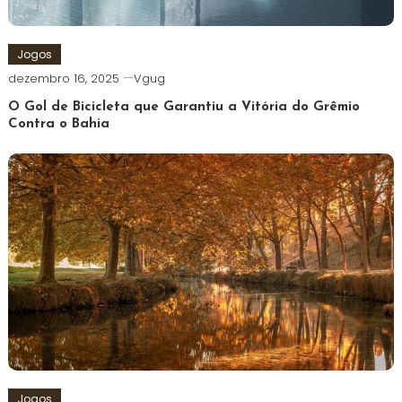
Jogos
dezembro 16, 2025
Vgug
O Gol de Bicicleta que Garantiu a Vitória do Grêmio
Contra o Bahia
Jogos